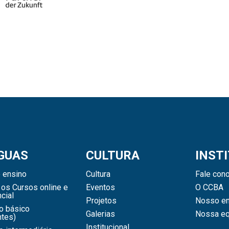
GUAS
CULTURA
INST
 ensino
Cultura
Fale con
os Cursos online e
Eventos
O CCBA
cial
Projetos
Nosso en
o básico
Galerias
Nossa eq
ntes)
Institucional