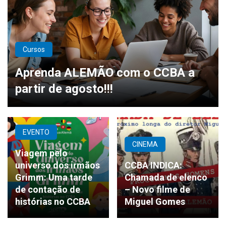
Cursos
Aprenda ALEMÃO com o CCBA a
partir de agosto!!!
EVENTO
CINEMA
Viagem pelo
universo dos irmãos
CCBA INDICA:
Grimm: Uma tarde
Chamada de elenco
de contação de
– Novo filme de
histórias no CCBA
Miguel Gomes