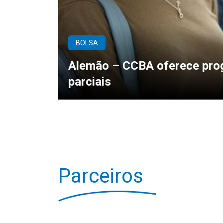
BOLSA
Alemão – CCBA oferece prog
parciais
Parceiros