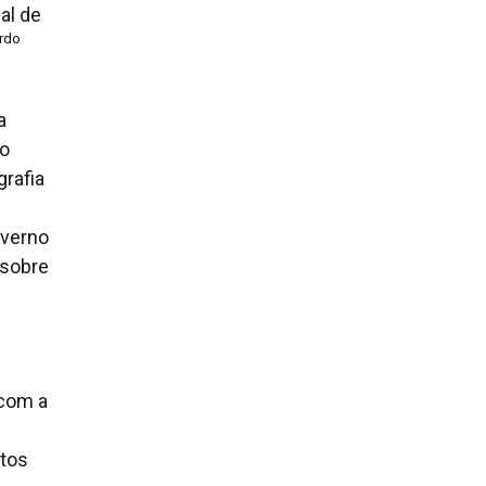
al de
rdo
a
do
rafia
overno
 sobre
 com a
ntos