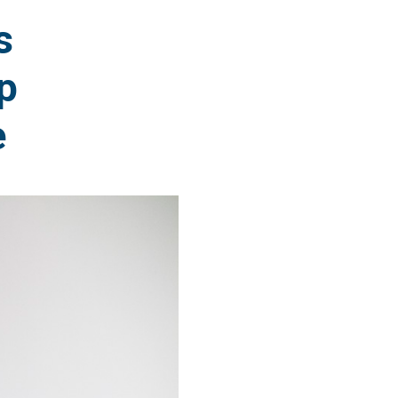
s
p
e