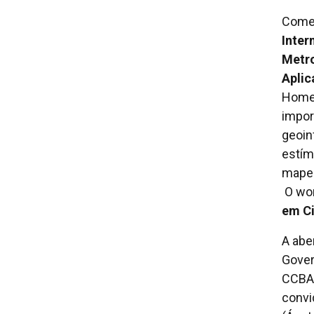
Começ
Inter
Metro
Aplic
Homem
impor
geoin
estím
mapea
O wor
em Ci
A abe
Gover
CCBA,
convi