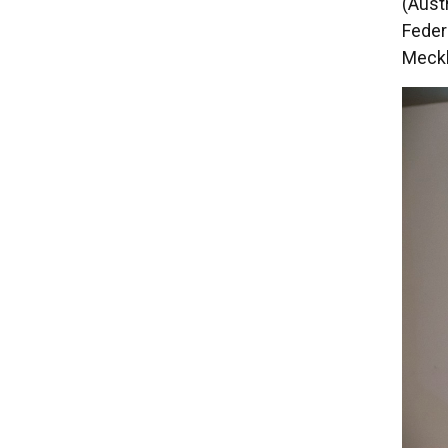
(Áust
Feder
Meckl