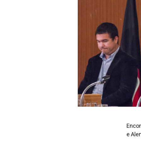
Encon
e Ale