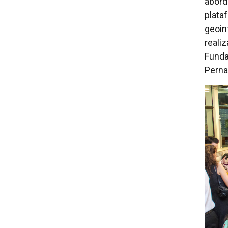
abord
plata
geoin
reali
Funda
Perna