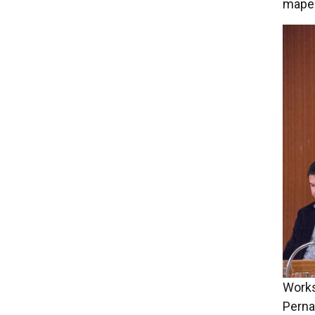
mapea
Works
Pern