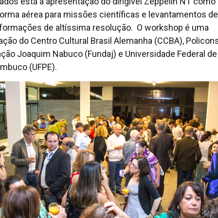
ados está à apresentação do dirigível Zeppelin NT como
forma aérea para missões científicas e levantamentos de
formações de altíssima resolução. O workshop é uma
zação do Centro Cultural Brasil Alemanha (CCBA), Policons
ção Joaquim Nabuco (Fundaj) e Universidade Federal de
mbuco (UFPE).