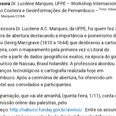
ssora
Dr. Lucilene Marques, UFPE
– Workshop Internacion
Foto: Edua
o Costeira e Geoinformações de Pernambuco –
o Marques/CCBA
fessora Dr. Lucilene A.C. Marques, da UFPE, foi quem fez 
tra de abertura destacando a importância e pioneirismo 
o Georg Marcgrave (1610 a 1644) que desbravou a cartog
leira, com o mapeamento pela primeira vez o Litoral do
ste a partir de dados geográficos exatos, na época do g
urício de Nassau, Brasil holandês. A professora abordou
anços tecnológicos e cartografia realizada hoje em
mbuco. Após a cerimônia de abertura, foi oferecido um
tel aos convidados e participantes.
gramação, que vai até amanhã, (quinta-feira, 1/11), conta
missão online das palestras, pelo
reço:
http://nabuco.fundaj.gov.br/aovivo/
. Entre os assu