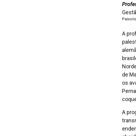
Profe
Gestã
Peixot
A pro
pales
alemã
brasi
Norde
de Ma
os av
Perna
coque
A pro
trans
ende