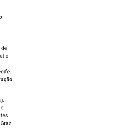
o
 de
a) e
cife.
ração
j,
e,
ntes
 Graz