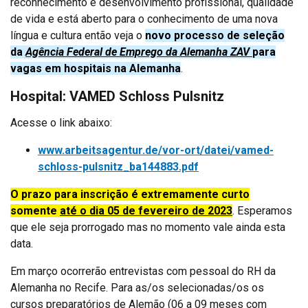
reconhecimento e desenvolvimento profissional, qualidade
de vida e está aberto para o conhecimento de uma nova
língua e cultura então veja o
novo processo de seleção
da
Agência Federal de Emprego da Alemanha ZAV
para
vagas em hospitais na Alemanha
.
Hospital: VAMED Schloss Pulsnitz
Acesse o link abaixo:
www.arbeitsagentur.de/vor-ort/datei/vamed-
schloss-pulsnitz_ba144883.pdf
O prazo para inscrição é extremamente curto
somente
até o dia
05 de fevereiro de 2023
. Esperamos
que ele seja prorrogado mas no momento vale ainda esta
data.
Em março ocorrerão entrevistas com pessoal do RH da
Alemanha no Recife. Para as/os selecionadas/os os
cursos preparatórios de Alemão (06 a 09 meses com