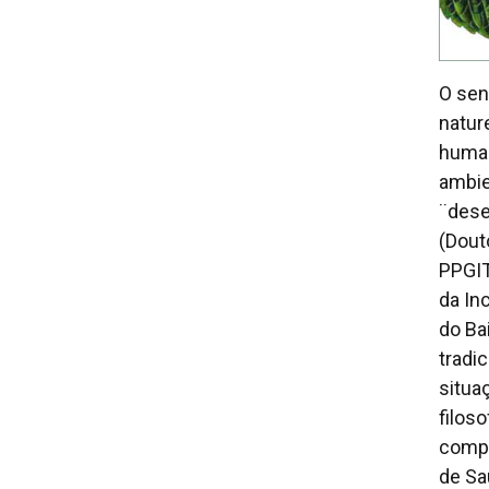
O sen
natur
human
ambie
¨dese
(Dout
PPGIT
da In
do Ba
tradi
situa
filos
compl
de Sa