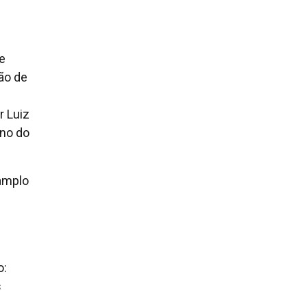
e
ão de
r Luiz
uno do
amplo
o:
s