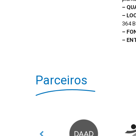
– QU
– LO
364 B
– FO
– EN
Parceiros