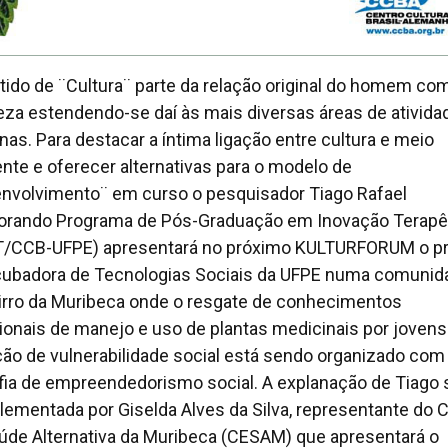
tido de ¨Cultura¨ parte da relação original do homem co
eza estendendo-se daí às mais diversas áreas de ativida
as. Para destacar a íntima ligação entre cultura e meio
nte e oferecer alternativas para o modelo de
nvolvimento¨ em curso o pesquisador Tiago Rafael
orando Programa de Pós-Graduação em Inovação Terapêu
/CCB-UFPE) apresentará no próximo KULTURFORUM o pr
cubadora de Tecnologias Sociais da UFPE numa comunid
irro da Muribeca onde o resgate de conhecimentos
cionais de manejo e uso de plantas medicinais por joven
ção de vulnerabilidade social está sendo organizado com
ofia de empreendedorismo social. A explanação de Tiago 
ementada por Giselda Alves da Silva, representante do 
úde Alternativa da Muribeca (CESAM) que apresentará o