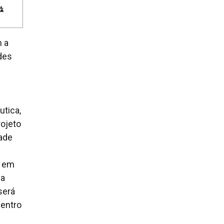
m a
des
tica,
ojeto
ade
s em
 a
será
Centro