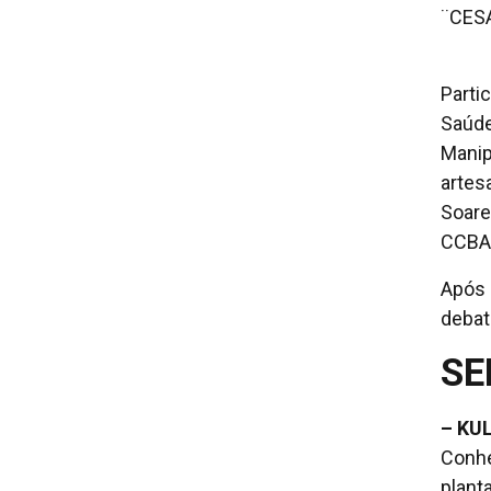
¨CESA
Parti
Saúde
Manip
artes
Soare
CCBA 
Após 
debat
SE
– KU
Conhe
plant