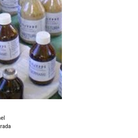
el
trada