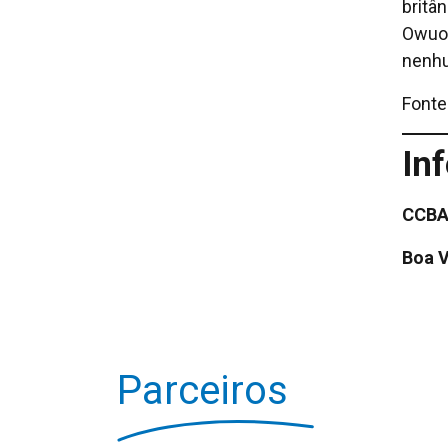
britâ
Owuor
nenhu
Fonte
In
CCBA 
Boa V
Parceiros