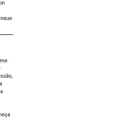
von
e neue
ilme
s
issão,
a
da
omeça