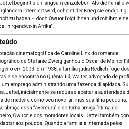
Jettel beginnt sich langsam einzuleben. Als die Familie 
ngländern interniert wird, scheint der Krieg sie endgültig
holt zu haben – doch Owuor folgt ihnen und mit ihm ein
e “nirgendwo in Afrika”.
nteúdo
ptação cinematográfica de Caroline Link do romance
iográfico de Stefanie Zweig ganhou o Oscar de Melhor F
ngeiro em 2003. Em 1938, a família judia Redlich foge do
tas e se encontra no Quênia. Lá, Walter, advogado de prof
a um emprego administrando uma fazenda dilapidada. Su
a, Jettel, inicialmente se recusa a aceitar a austeridade 
a de madeira como seu novo lar, mas sua filha pequena,
a, abraça essa “aventura” e se torna amiga íntima do
heiro, Owuor, e dos moradores locais. Jettel também c
adaptar aos poucos. Quando a família é internada pelos