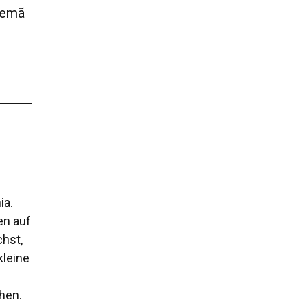
lemã
ia.
en auf
chst,
kleine
hen.