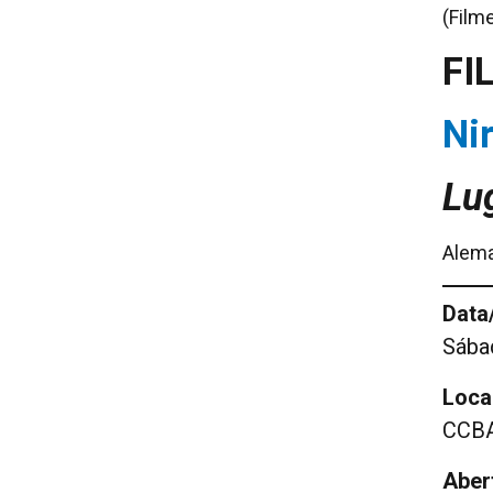
(Film
FI
Ni
Lu
Alema
Data
Sábad
Local
CCBA
Aber