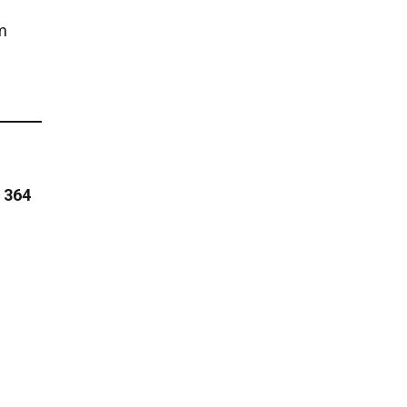
m
 364