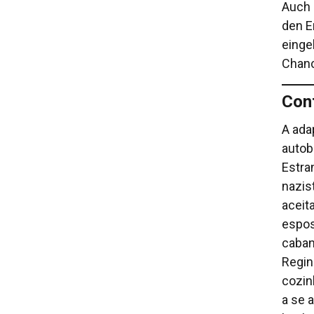
Auch 
den E
einge
Chanc
Co
A ada
autob
Estra
nazis
aceit
espos
caban
Regin
cozin
a se 