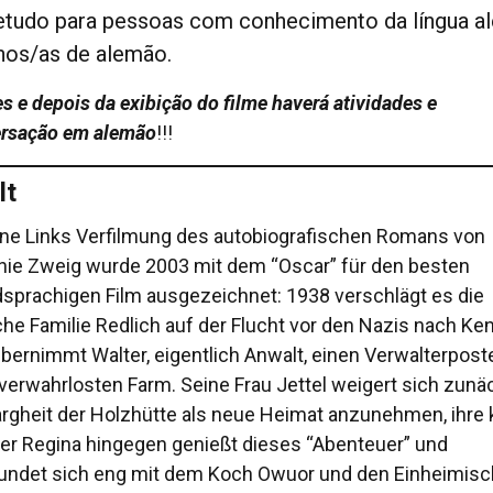
etudo para pessoas com conhecimento da língua a
nos/as de alemão.
s e depois da exibição do filme haverá atividades e
rsação em alemão
!!!
lt
ine Links Verfilmung des autobiografischen Romans von
nie Zweig wurde 2003 mit dem “Oscar” für den besten
sprachigen Film ausgezeichnet: 1938 verschlägt es die
che Familie Redlich auf der Flucht vor den Nazis nach Ken
übernimmt Walter, eigentlich Anwalt, einen Verwalterpost
 verwahrlosten Farm. Seine Frau Jettel weigert sich zunä
argheit der Holzhütte als neue Heimat anzunehmen, ihre 
er Regina hingegen genießt dieses “Abenteuer” und
undet sich eng mit dem Koch Owuor und den Einheimisc