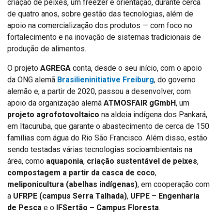
criação de peixes, um freezer e orientação, durante cerca
de quatro anos, sobre gestão das tecnologias, além de
apoio na comercialização dos produtos — com foco no
fortalecimento e na inovação de sistemas tradicionais de
produção de alimentos.
O projeto
AGREGA
conta, desde o seu início, com o apoio
da ONG alemã
Brasilieninitiative Freiburg
, do governo
alemão e, a partir de 2020, passou a desenvolver, com
apoio da organização alemã
ATMOSFAIR gGmbH
, um
projeto agrofotovoltaico
na aldeia indígena dos Pankará,
em Itacuruba, que garante o abastecimento de cerca de 150
famílias com água do Rio São Francisco. Além disso, estão
sendo testadas várias tecnologias socioambientais na
área, como
aquaponia
,
criação sustentável de peixes
,
compostagem a partir da casca de coco
,
meliponicultura (abelhas indígenas)
, em cooperação com
a
UFRPE (campus Serra Talhada)
,
UFPE – Engenharia
de Pesca
e o
IFSertão – Campus Floresta
.