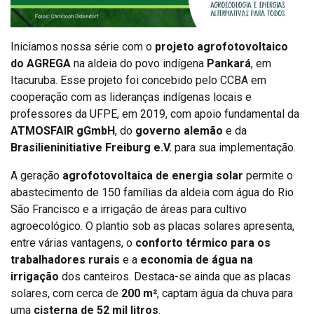
Iniciamos nossa série com o
projeto agrofotovoltaico
do AGREGA
na aldeia do povo indígena
Pankará
, em
Itacuruba. Esse projeto foi concebido pelo CCBA em
cooperação com as lideranças indígenas locais e
professores da UFPE, em 2019, com apoio fundamental da
ATMOSFAIR gGmbH
, do
governo alemão
e da
Brasilieninitiative Freiburg e.V.
para sua implementação.
A geração
agrofotovoltaica de energia solar
permite o
abastecimento de 150 famílias da aldeia com água do Rio
São Francisco e a irrigação de áreas para cultivo
agroecológico. O plantio sob as placas solares apresenta,
entre várias vantagens, o
conforto térmico para os
trabalhadores rurais
e a
economia de água na
irrigação
dos canteiros. Destaca-se ainda que as placas
solares, com cerca de
200 m²
, captam água da chuva para
uma
cisterna de 52 mil litros
.