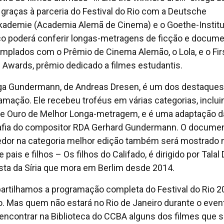
l graças à parceria do Festival do Rio com a Deutsche
kademie (Academia Alemã de Cinema) e o Goethe-Institu
co poderá conferir longas-metragens de ficção e docume
mplados com o Prêmio de Cinema Alemão, o Lola, e o Fir
 Awards, prêmio dedicado a filmes estudantis.
ga Gundermann, de Andreas Dresen, é um dos destaques
amação. Ele recebeu troféus em várias categorias, inclui
de Ouro de Melhor Longa-metragem, e é uma adaptação d
afia do compositor RDA Gerhard Gundermann. O documen
dor na categoria melhor edição também será mostrado 
e pais e filhos – Os filhos do Califado, é dirigido por Talal 
sta da Síria que mora em Berlim desde 2014.
rtilhamos a programação completa do Festival do Rio 2
o. Mas quem não estará no Rio de Janeiro durante o even
encontrar na Biblioteca do CCBA alguns dos filmes que 