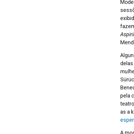
Moder
sessõ
exibi
fazem
Aspir
Mendo
Algun
delas
mulhe
Sürüc
Bened
pela 
teatr
as a 
esper
A mos