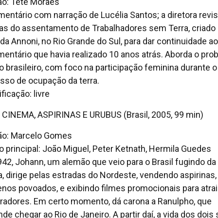
ão: Tetê Moraes
entário com narração de Lucélia Santos; a diretora revis
ias do assentamento de Trabalhadores sem Terra, criado
da Annoni, no Rio Grande do Sul, para dar continuidade ao
entário que havia realizado 10 anos atrás. Aborda o pro
io brasileiro, com foco na participação feminina durante o
sso de ocupação da terra.
ficação: livre
 CINEMA, ASPIRINAS E URUBUS (Brasil, 2005, 99 min)
ão: Marcelo Gomes
o principal: João Miguel, Peter Ketnath, Hermila Guedes
42, Johann, um alemão que veio para o Brasil fugindo da
a, dirige pelas estradas do Nordeste, vendendo aspirinas,
nos povoados, e exibindo filmes promocionais para atrai
adores. Em certo momento, dá carona a Ranulpho, que
nde chegar ao Rio de Janeiro. A partir daí, a vida dos dois