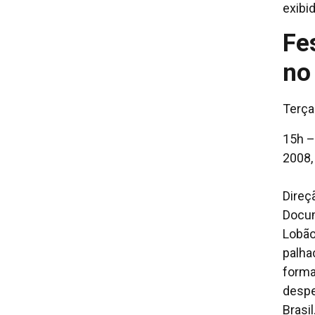
exibid
Fe
no
Terça
15h –
2008,
Direç
Docume
Lobão
palha
forma
despe
Brasil