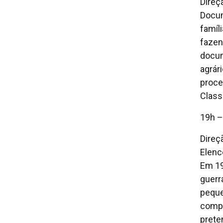
Direç
Docum
famíl
fazen
docum
agrár
proce
Classi
19h –
Direç
Elenc
Em 19
guerr
peque
compr
prete