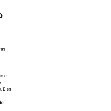
o
sil,
io e
o
. Eles
do