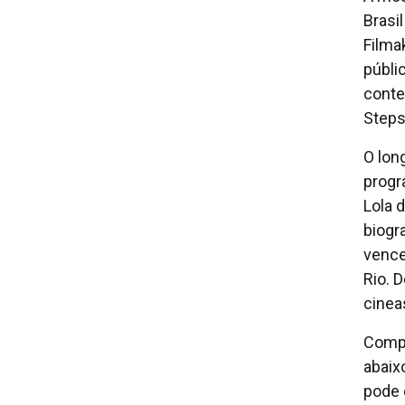
Brasi
Filma
públi
conte
Steps
O lon
progr
Lola 
biogr
vence
Rio. D
cinea
Compa
abaix
pode 