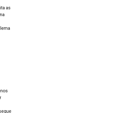
ita as
 na
blema
 nos
r
 segue