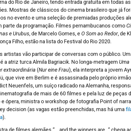
na do Rio de Janeiro, tendo entrada gratuita em todas as
es. Mostras de clássicos do cinema brasileiro que já fo
dos no evento e uma seleção de premiadas produções a
 parte da programação. Filmes pernambucanos como
C
inas e Urubus
, de Marcelo Gomes, e
O Som ao Redor
, de K
nça Filho, estão na lista do Festival do Rio 2020.
s artistas vão participar de conversas com o público. Um
 é a atriz turca Almila Bagriacik. No longa-metragem
Uma
r extraordinária
(
Nur eine Frau
), ela interpreta a jovem Ay
ü, que vive em Berlim e é assassinada pelo próprio irmão
ict Neuenfels, um suíço radicado na Alemanha, respons
cinematografia de mais de 60 filmes e pela luz de peças 
o e ópera, ministra o workshop de fotografia Point of narra
key decision (as vagas estão preenchidas, mas há uma
fi
a
).
tra de filmes alemães “… and the winners are…” chega a