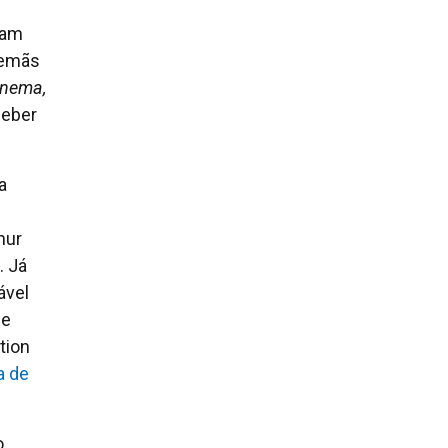
ram
lemãs
inema,
leber
a
nur
. Já
ável
de
tion
la de
o