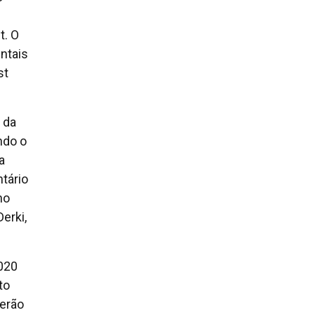
t. O
ntais
st
 da
ndo o
a
tário
no
Derki,
020
to
serão