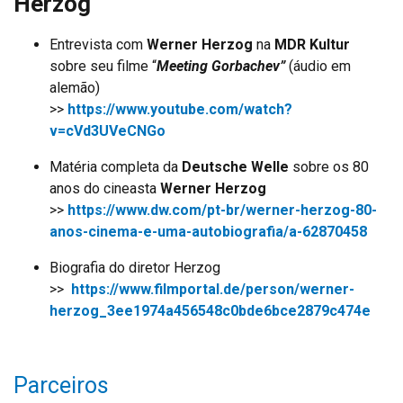
Herzog
Entrevista com
Werner Herzog
na
MDR Kultur
sobre seu filme “
Meeting Gorbachev”
(áudio em
alemão)
>>
https://www.youtube.com/watch?
v=cVd3UVeCNGo
Matéria completa da
Deutsche Welle
sobre os 80
anos do cineasta
Werner Herzog
>>
https://www.dw.com/pt-br/werner-herzog-80-
anos-cinema-e-uma-autobiografia/a-62870458
Biografia do diretor Herzog
>>
https://www.filmportal.de/person/werner-
herzog_3ee1974a456548c0bde6bce2879c474e
Parceiros