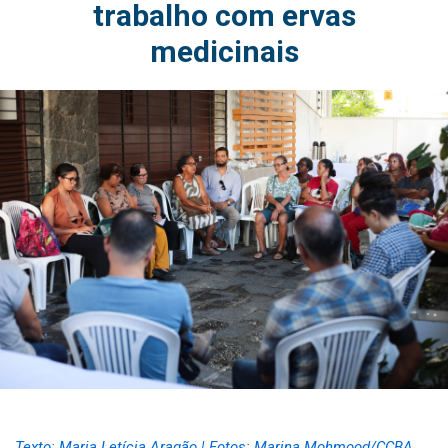
trabalho com ervas
medicinais
Texto: Maria Letícia Aragão | F
otos: Marina Mohmood/CCBA