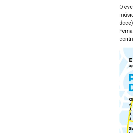
O eve
músic
doce),
Ferna
contr