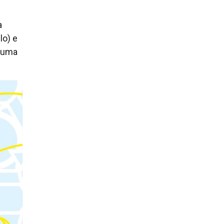
a
lo) e
e uma