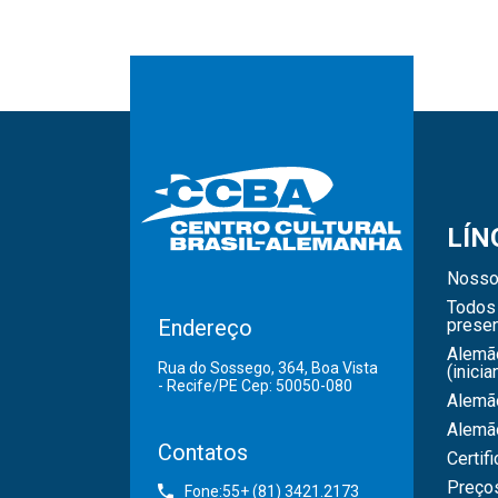
LÍN
Nosso
Todos 
Endereço
presen
Alemã
Rua do Sossego, 364, Boa Vista
(inicia
- Recife/PE Cep: 50050-080
Alemão
Alemã
Contatos
Certif
Preço
Fone:55+ (81) 3421.2173