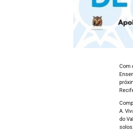
Com o
Ensem
próxi
Recif
Compõ
A. Viv
do Va
solos