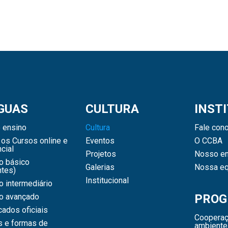
GUAS
CULTURA
INST
 ensino
Cultura
Fale con
os Cursos online e
Eventos
O CCBA
cial
Projetos
Nosso en
o básico
Galerias
Nossa eq
ntes)
Institucional
 intermediário
o avançado
PROG
icados oficiais
Cooperaç
s e formas de
ambiente