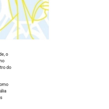
e, o
 no
tro do
como
ália
ns