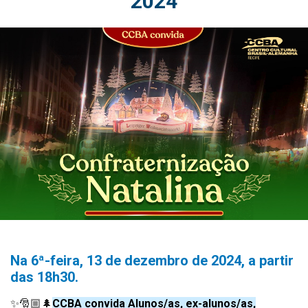
2024
Na 6ª-feira, 13 de dezembro de 2024, a partir
das 18h30.
✨🎅🏼🌲
CCBA convida Alunos/as, ex-alunos/as,