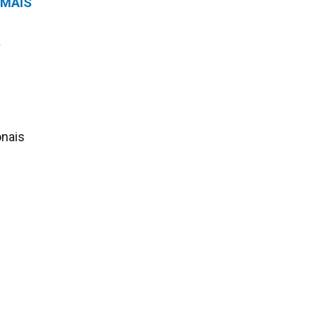
MAIS
a
onais