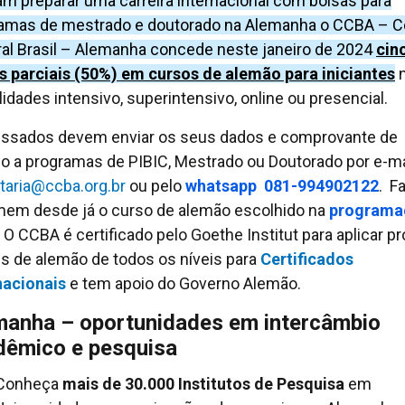
m preparar uma carreira internacional com bolsas para
amas de mestrado e doutorado na Alemanha o CCBA – C
ral Brasil – Alemanha concede neste janeiro de 2024
cin
s parciais (50%) em cursos de alemão para iniciantes
n
idades intensivo, superintensivo, online ou presencial.
essados devem enviar os seus dados e comprovante de
lo a programas de PIBIC, Mestrado ou Doutorado por e-ma
taria@ccba.org.br
ou pelo
whatsapp 081-994902122
. F
mem desde já o curso de alemão escolhido na
programa
. O CCBA é certificado pelo Goethe Institut para aplicar p
ais de alemão de todos os níveis para
Certificados
nacionais
e tem apoio do Governo Alemão.
manha – oportunidades em intercâmbio
dêmico e pesquisa
Conheça
mais de 30.000 Institutos de Pesquisa
em