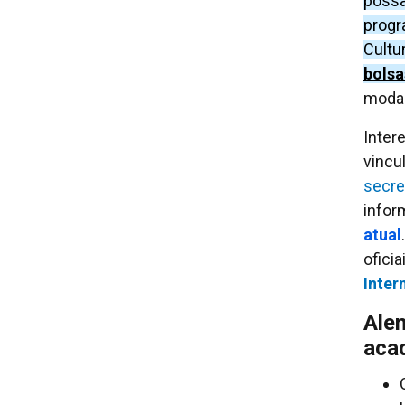
possa
progr
Cultu
bolsa
modal
Inter
vincu
secre
infor
atual
ofici
Inter
Ale
aca