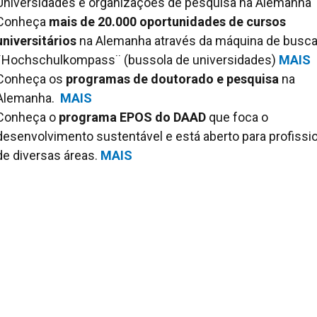
Universidades e organizações de pesquisa na Alemanha
Conheça
mais de 20.000 oportunidades de cursos
universitários
na Alemanha através da máquina de busc
¨Hochschulkompass¨ (bussola de universidades)
MAIS
Conheça os
programas de doutorado e pesquisa
na
Alemanha.
MAIS
Conheça o
programa EPOS do DAAD
que foca o
desenvolvimento sustentável e está aberto para profissi
de diversas áreas.
MAIS