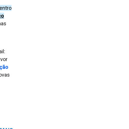
entro
co
as
il:
avor
ção
rovas