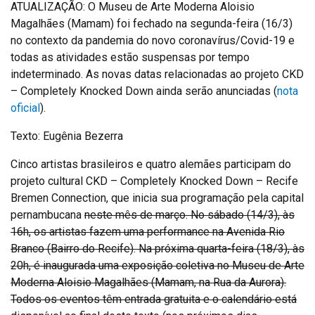
ATUALIZAÇÃO: O Museu de Arte Moderna Aloisio
Magalhães (Mamam) foi fechado na segunda-feira (16/3)
no contexto da pandemia do novo coronavírus/Covid-19 e
todas as atividades estão suspensas por tempo
indeterminado. As novas datas relacionadas ao projeto CKD
– Completely Knocked Down ainda serão anunciadas (
nota
oficial
).
Texto: Eugênia Bezerra
Cinco artistas brasileiros e quatro alemães participam do
projeto cultural CKD – Completely Knocked Down – Recife
Bremen Connection, que inicia sua programação pela capital
pernambucana
neste mês de março. No sábado (14/3), às
16h, os artistas fazem uma performance na Avenida Rio
Branco (Bairro do Recife). Na próxima quarta-feira (18/3), às
20h, é inaugurada uma exposição coletiva no Museu de Arte
Moderna Aloisio Magalhães (Mamam, na Rua da Aurora).
Todos os eventos têm entrada gratuita e o calendário está