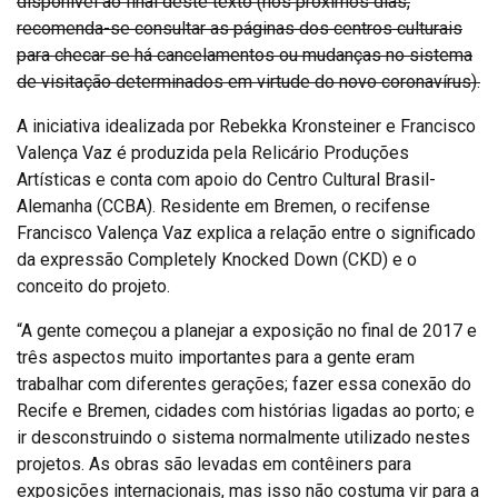
disponível ao final deste texto (nos próximos dias,
recomenda-se consultar as páginas dos centros culturais
para checar se há cancelamentos ou mudanças no sistema
de visitação determinados em virtude do novo coronavírus).
A iniciativa idealizada por Rebekka Kronsteiner e Francisco
Valença Vaz é produzida pela Relicário Produções
Artísticas e conta com apoio do Centro Cultural Brasil-
Alemanha (CCBA). Residente em Bremen, o recifense
Francisco Valença Vaz explica a relação entre o significado
da expressão Completely Knocked Down (CKD) e o
conceito do projeto.
“A gente começou a planejar a exposição no final de 2017 e
três aspectos muito importantes para a gente eram
trabalhar com diferentes gerações; fazer essa conexão do
Recife e Bremen, cidades com histórias ligadas ao porto; e
ir desconstruindo o sistema normalmente utilizado nestes
projetos. As obras são levadas em contêiners para
exposições internacionais, mas isso não costuma vir para a