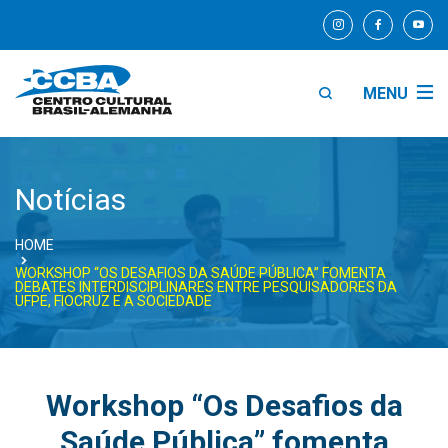
MENU
Notícias
HOME
WORKSHOP “OS DESAFIOS DA SAÚDE PÚBLICA” FOMENTA
DEBATES INTERDISCIPLINARES ENTRE PESQUISADORES DA
UFPE, FIOCRUZ E A SOCIEDADE
Workshop “Os Desafios da
Saúde Pública” fomenta