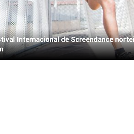
stival Internacional de Screendance norte
m