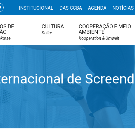
INSTITUCIONAL
DAS CCBA
AGENDA
NOTÍCIAS
OS DE
CULTURA
COOPERAÇÃO E MEIO
ÃO
AMBIENTE
Kultur
hkurse
Kooperation & Umwelt
nternacional de Screen
E