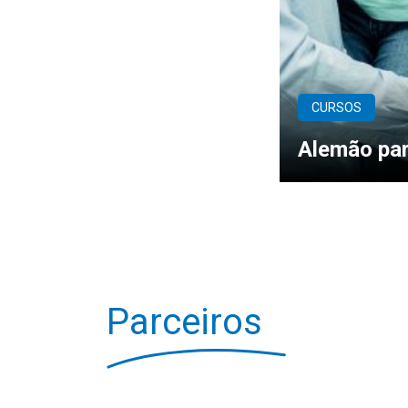
CURSOS
Alemão par
Parceiros