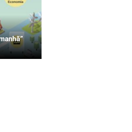
Amanhã”