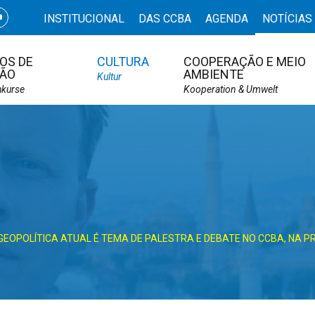
INSTITUCIONAL
DAS CCBA
AGENDA
NOTÍCIAS
OS DE
CULTURA
COOPERAÇÃO E MEIO
ÃO
AMBIENTE
Kultur
hkurse
Kooperation & Umwelt
EOPOLÍTICA ATUAL É TEMA DE PALESTRA E DEBATE NO CCBA, NA PR