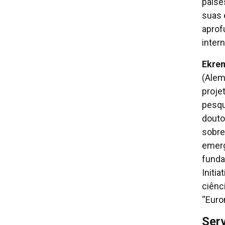
paíse
suas 
aprof
intern
Ekre
(Alem
proje
pesqu
douto
sobre
emerg
fundaç
Initi
ciênc
“Euro
Ser