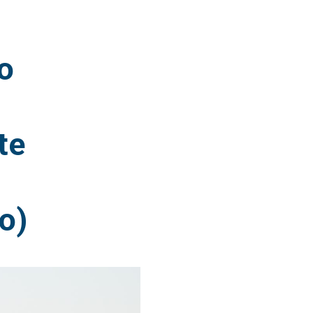
o
te
o)