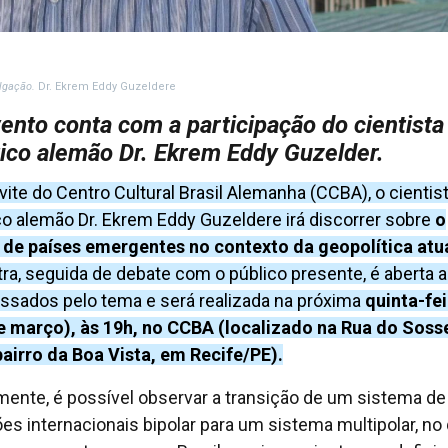
ulgação.
Dr. Ekrem Eddy Guzeldere
ento conta com a participação do cientista
tico alemão Dr. Ekrem Eddy Guzelder.
vite do Centro Cultural Brasil Alemanha (CCBA), o cientis
ico alemão Dr. Ekrem Eddy Guzeldere irá discorrer sobre
o
 de países emergentes no contexto da geopolítica atu
tra, seguida de debate com o público presente, é aberta 
essados pelo tema e será realizada na próxima
quinta-fei
e março), às 19h, no CCBA (localizado na Rua do Soss
bairro da Boa Vista, em Recife/PE).
mente, é possível observar a transição de um sistema de
ões internacionais bipolar para um sistema multipolar, no 