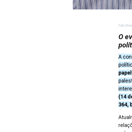
Foto Div
O ev
polí
A con
polít
papel
pales
inter
(14 d
364, 
Atual
relaç