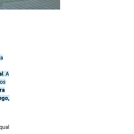
ta
al
. A
aos
ra
ego,
qual