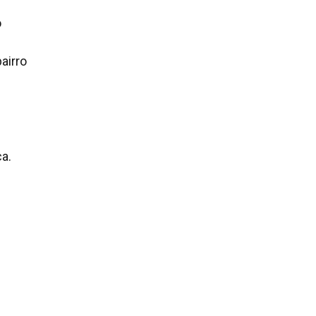
o
airro
a.