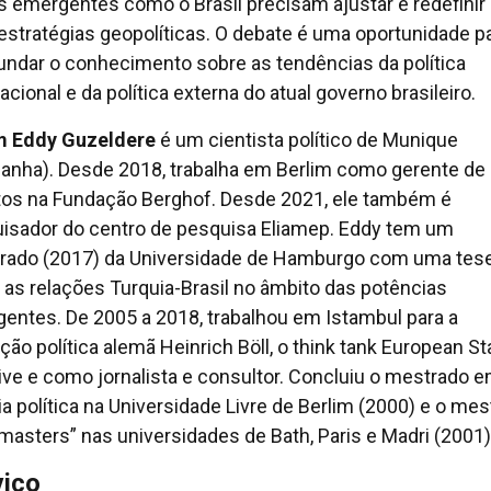
s emergentes como o Brasil precisam ajustar e redefinir
estratégias geopolíticas. O debate é uma oportunidade p
undar o conhecimento sobre as tendências da política
acional e da política externa do atual governo brasileiro.
m Eddy Guzeldere
é um cientista político de Munique
anha). Desde 2018, trabalha em Berlim como gerente de
tos na Fundação Berghof. Desde 2021, ele também é
isador do centro de pesquisa Eliamep. Eddy tem um
rado (2017) da Universidade de Hamburgo com uma tes
 as relações Turquia-Brasil no âmbito das potências
entes. De 2005 a 2018, trabalhou em Istambul para a
ão política alemã Heinrich Böll, o think tank European Sta
ative e como jornalista e consultor. Concluiu o mestrado 
ia política na Universidade Livre de Berlim (2000) e o me
masters” nas universidades de Bath, Paris e Madri (2001)
viço