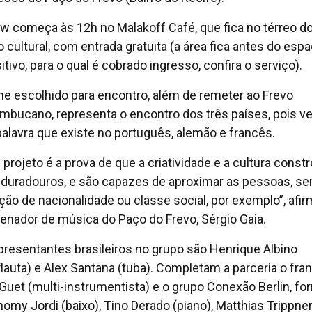
w começa às 12h no Malakoff Café, que fica no térreo d
o cultural, com entrada gratuita (a área fica antes do esp
tivo, para o qual é cobrado ingresso, confira o serviço).
e escolhido para encontro, além de remeter ao Frevo
mbucano, representa o encontro dos três países, pois ve
alavra que existe no português, alemão e francês.
 projeto é a prova de que a criatividade e a cultura cons
 duradouros, e são capazes de aproximar as pessoas, s
nção de nacionalidade ou classe social, por exemplo”, afir
enador de música do Paço do Frevo, Sérgio Gaia.
presentantes brasileiros no grupo são Henrique Albino
flauta) e Alex Santana (tuba). Completam a parceria o fra
Guet (multi-instrumentista) e o grupo Conexão Berlin, f
homy Jordi (baixo), Tino Derado (piano), Matthias Trippne