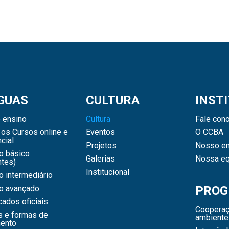
GUAS
CULTURA
INST
 ensino
Cultura
Fale con
os Cursos online e
Eventos
O CCBA
cial
Projetos
Nosso en
o básico
Galerias
Nossa eq
ntes)
Institucional
 intermediário
o avançado
PROG
icados oficiais
Cooperaç
s e formas de
ambiente
ento