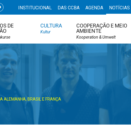
INSTITUCIONAL
DAS CCBA
AGENDA
NOTÍCIAS
OS DE
CULTURA
COOPERAÇÃO E MEIO
ÃO
AMBIENTE
Kultur
hkurse
Kooperation & Umwelt
A ALEMANHA, BRASIL E FRANÇA