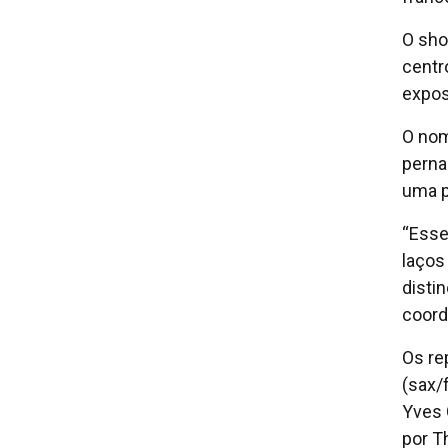
O sho
centr
exposi
O nom
perna
uma p
“Esse
laços
disti
coord
Os re
(sax/
Yves 
por T