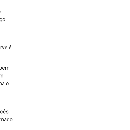
o
aço
rve é
troem
em
ma o
ncês
ormado
r