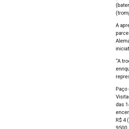
(bate
(trom
A apr
parce
Alema
inici
“A tro
enriq
repre
Paço 
Visit
das 1
encer
R$ 4 
9500