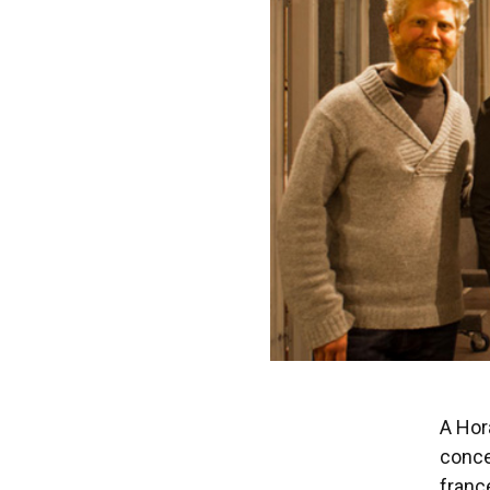
A Hor
conce
franc