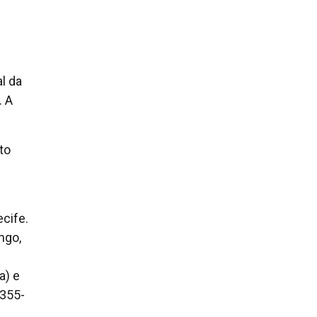
l da
. A
to
ecife.
ngo,
a) e
3355-