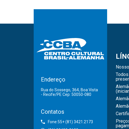
LÍN
Nosso
Todos 
Endereço
presen
Alemã
Rua do Sossego, 364, Boa Vista
(inicia
- Recife/PE Cep: 50050-080
Alemão
Alemã
Contatos
Certif
Preço
Fone:55+ (81) 3421.2173
pagam