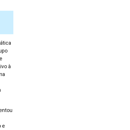
ática
rupo
de
ivo à
uma
m
mentou
o e