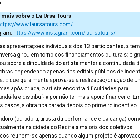
.
 mais sobre o La Ursa Tours:
https://www.laursatours.com/
gram:
https://www.instagram.com/laursatours/
as apresentações individuais dos 13 participantes, a tem
nversa girou em torno dos financiamentos culturais: o g
ou sobre a dificuldade do artista manter a continuidade 
obras dependendo apenas dos editais públicos de incent
ra. E que geralmente aprova-se a realização/criação de 
 mas após criada, o artista encontra dificuldades para
ndá-la e distribuí-la por não ter mais apoio financeiro. E
s casos, a obra fica parada depois do primeiro incentivo.
Izidoro (curadora, artista da performance e da dança) co
tualmente na cidade do Recife a maioria dos coletivos
ticos reúnem-se apenas quando algum projeto é aprovad