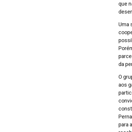
que n
desen
Uma s
coope
possi
Porém
parce
da pe
O gru
aos g
parti
convi
const
Perna
para 