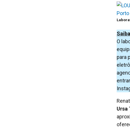
Laborat
Saiba
O lab
equip
para 
eletr
agend
entra
Insta
Renat
Ursa 
aprox
ofere