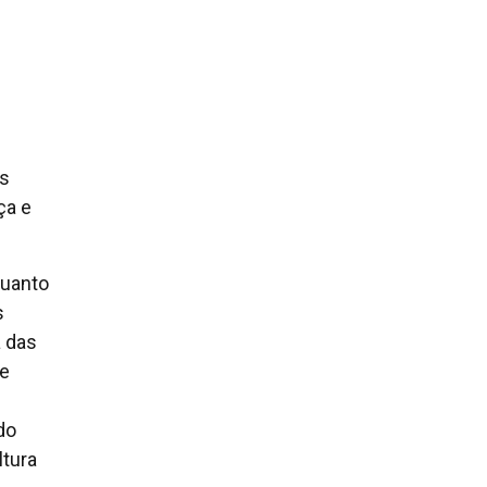
.
as
ça e
quanto
s
a das
 e
do
ltura