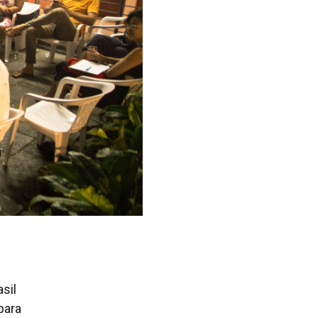
sil
para