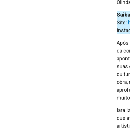
Olinda
Saiba
Site:
Insta
Após 
da co
apont
suas 
cultu
obra,
aprofu
muito
Iara 
que a
artís