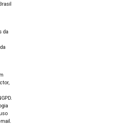
Brasil
s da
 da
em
tor,
 NGPD.
ogia
 uso
mail.