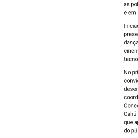
as po
e em
Inici
prese
dança,
cinem
tecno
No pr
convi
desen
coord
Conec
Cahú 
que a
do pú