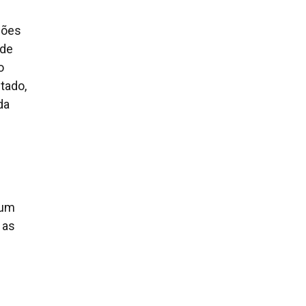
ções
 de
o
tado,
da
hum
 as