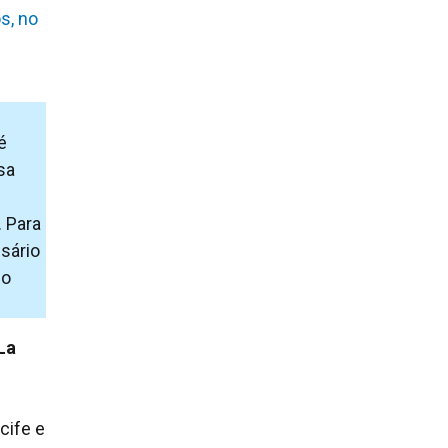
é
sa
 Para
sário
do
La
cife e