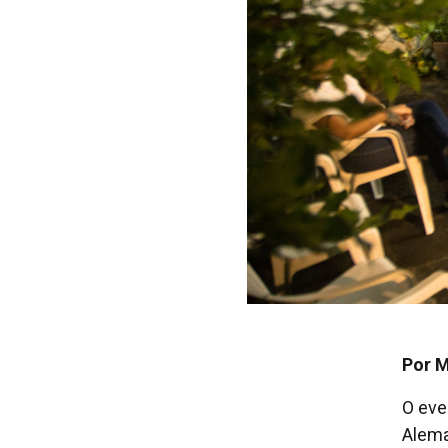
Por 
O eve
Alema