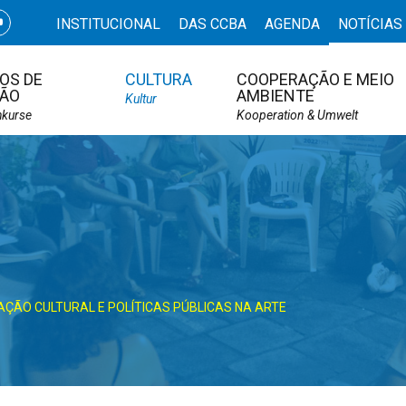
INSTITUCIONAL
DAS CCBA
AGENDA
NOTÍCIAS
OS DE
CULTURA
COOPERAÇÃO E MEIO
ÃO
AMBIENTE
Kultur
hkurse
Kooperation & Umwelt
ÃO CULTURAL E POLÍTICAS PÚBLICAS NA ARTE