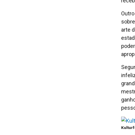
receb
Outro
sobre
arte 
estad
poder
apropr
Segun
infel
grand
mestr
ganho
pesso
Kultur