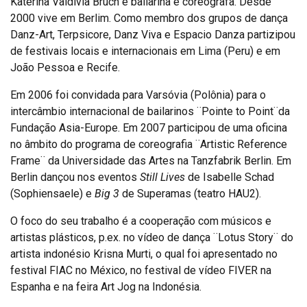
Katerina Valdívia Bruch é bailarina e coreógrafa. Desde
2000 vive em Berlim. Como membro dos grupos de dança
Danz-Art, Terpsicore, Danz Viva e Espacio Danza partizipou
de festivais locais e internacionais em Lima (Peru) e em
João Pessoa e Recife.
Em 2006 foi convidada para Varsóvia (Polônia) para o
intercâmbio internacional de bailarinos ¨Pointe to Point¨da
Fundação Asia-Europe. Em 2007 participou de uma oficina
no âmbito do programa de coreografia ¨Artistic Reference
Frame¨ da Universidade das Artes na Tanzfabrik Berlin. Em
Berlin dançou nos eventos
Still Lives
de Isabelle Schad
(Sophiensaele) e
Big 3
de Superamas (teatro HAU2).
O foco do seu trabalho é a cooperação com músicos e
artistas plásticos, p.ex. no vídeo de dança ¨Lotus Story¨ do
artista indonésio Krisna Murti, o qual foi apresentado no
festival FIAC no México, no festival de vídeo FIVER na
Espanha e na feira Art Jog na Indonésia.