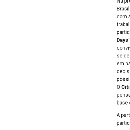
Na pr
Brasi
com a
traba
partic
Days
convi
se de
em pa
decis
possi
O
Cit
pensa
base 
A par
parti