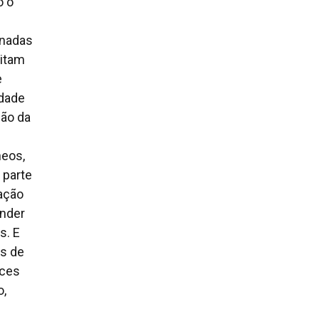
o o
m
onadas
litam
e
idade
ção da
neos,
 parte
ração
nder
s. E
as de
nces
o,