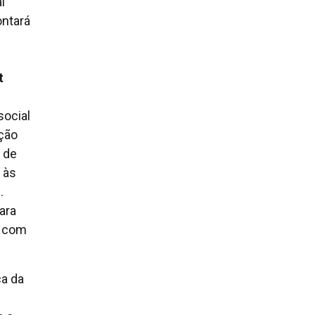
l
ontará
t
social
ção
 de
 às
.
ara
s com
ca da