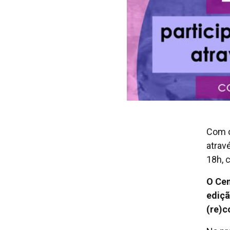
Com o
atrav
18h, 
O Cen
ediçã
(re)c