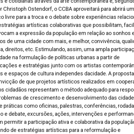
is e cotidianas através da arte contemporânea e, segund
or Christoph Ostendorf, o CCBA aproveitará para abrirá u
o livre para a troca e o debate sobre experiências relaci
stratégias artísticas colaborativas que possibilitam, faci
vocam a expressão da população em relação ao sonhos 
os de uma cidade com mais, e melhor, convivência, qual
da, direitos, etc. Estimulando, assim, uma ampla participa
dade na formulação de políticas urbanas a partir de
cações e estratégias junto com os artistas contemporâ
s e espaços de cultura independes dacidade. A proposta
nvicção de que projetos artísticos realizados em coope
s cidadãos representam o método adequado para respo
roblemas de crescimento e desenvolvimento das cidade
e práticas como oficinas, palestras, conferências, rodad
go e debate, excursões, ações, intervenções e performa
 permitir a participação ativa e colaborativa da populaçã
zando de estratégias artísticas para a reformulação e