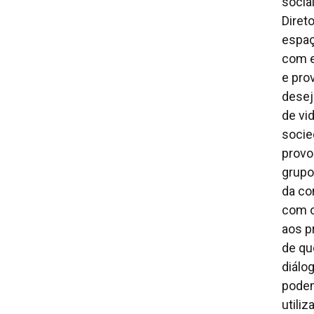
socia
Diret
espaç
com e
e pro
desej
de vi
socie
provo
grupo
da co
com o
aos p
de qu
diálo
podem
utili