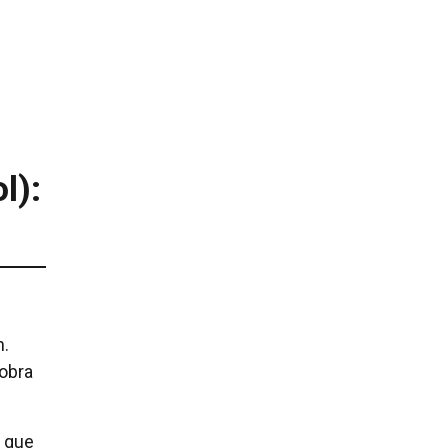
l):
n.
 obra
s que