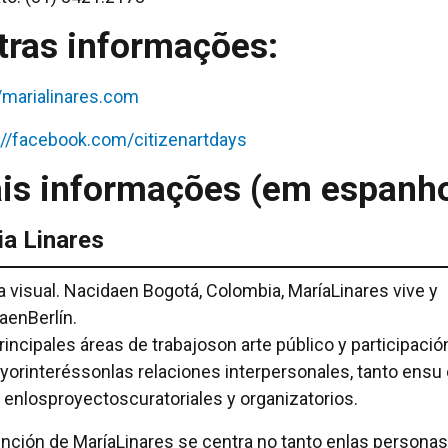
tras informações:
//marialinares.com
://facebook.com/citizenartdays
is informações (em espanho
ia Linares
ta visual. Nacidaen Bogotá, Colombia, MaríaLinares vive y
jaenBerlín.
rincipales áreas de trabajoson arte público y participació
orinteréssonlas relaciones interpersonales, tanto ensu
enlosproyectoscuratoriales y organizatorios.
ención de MaríaLinares se centra no tanto enlas persona