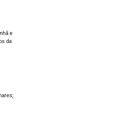
anhã e
os da
;
nares;