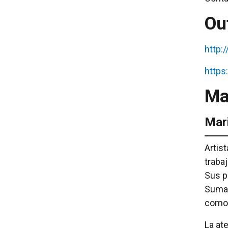
Ou
http:
https
Ma
Mar
Artis
traba
Sus p
Sumay
como 
La at