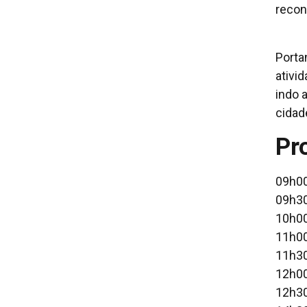
recon
Porta
ativi
indo 
cidad
Pr
09h00
09h30
10h00
11h00
11h30
12h00
12h30