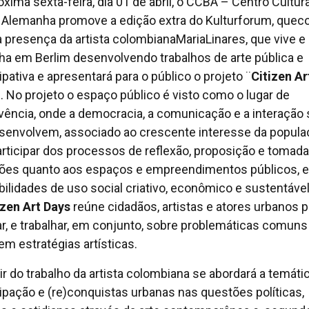
óxima sexta-feira, dia 01 de abril, o CCBA – Centro Cultura
l Alemanha promove a edição extra do Kulturforum, quec
 presença da artista colombianaMariaLinares, que vive e
lha em Berlim desenvolvendo trabalhos de arte pública e
ipativa e apresentará para o público o projeto ¨
Citizen Ar
¨. No projeto o espaço público é visto como o lugar de
vência, onde a democracia, a comunicação e a interação 
senvolvem, associado ao crescente interesse da popula
rticipar dos processos de reflexão, proposição e tomada
ões quanto aos espaços e empreendimentos públicos, e
bilidades de uso social criativo, econômico e sustentável
izen Art Days
reúne cidadãos, artistas e atores urbanos p
r, e trabalhar, em conjunto, sobre problemáticas comun
em estratégias artísticas.
tir do trabalho da artista colombiana se abordará a temáti
cipação e (re)conquistas urbanas nas questões políticas,