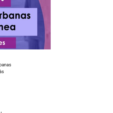
rbanas
às