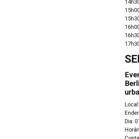
14h30
15h00
15h30
16h00
16h30
17h30
SE
Even
Berl
urb
Local
Ender
Dia: 0
Horár
Conta