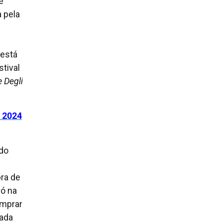
e
a pela
 está
stival
 Degli
 2024
 do
ra de
só na
omprar
rada