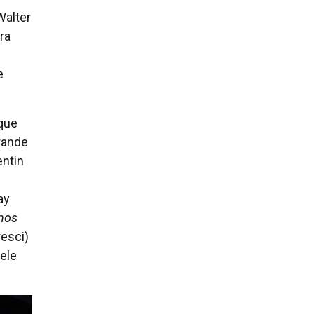
Walter
ra
e
que
rande
ntin
ay
lhos
resci)
ele