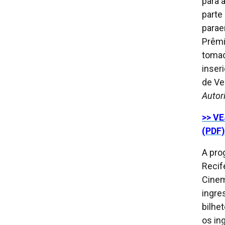
para 
parte
parae
Prêmio
tomad
inser
de Ve
Autor
>> VE
(PDF)
A pro
Recif
Cinem
ingre
bilhe
os in