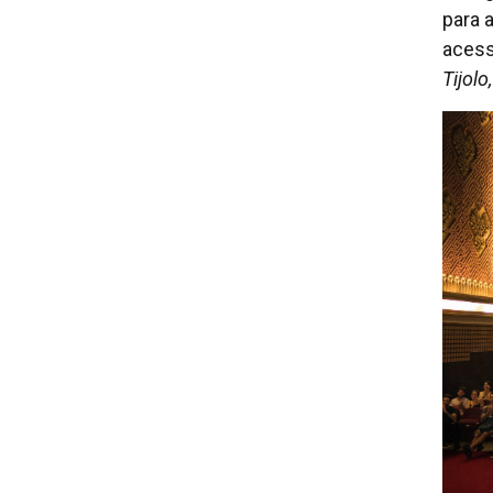
para 
acess
Tijol