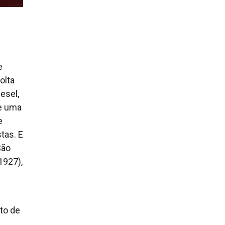
e
olta
esel,
 e uma
e
tas. E
São
1927),
ito de