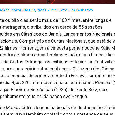
tada do Cinema São Luiz, Recife. / Foto: Victor Jucá @vjucafoto
te os oito dias serão mais de 100 filmes, entre longas e
s-metragens, distribuídos em cerca de 55 sessões
ibuídas em Clássicos do Janela, Lançamentos Nacionais 
nacionais, Competição de Curtas Nacionais, que está de v
2 filmes, Homenagem à cineasta pernambucana Kátia M
ostra de filmes e masterclasses sobre sua filmografia
a de Curtas Estrangeiros exibidos este ano no Festival d
s, uma parceria institucional com a Quinzena dos Cineas
ssão especial de encerramento do Festival, também no 
 no dia 8, às 22h, teremos os quase centenários
Revezes
(
agas Ribeiro, e
Retribuição
(1925), de Gentil Roiz, com
anhamento musical da banda Ave Sangria.
 de
Manas
, outros longas nacionais de destaque no circu
vais em 2024 também contarão com a presença de seus