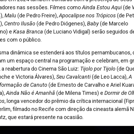
zadores nas sessões. Filmes como
Ainda Estou Aqui
(de 
),
Malu
(de Pedro Freire),
Apocalipse nos Trópicos
(de Pet
),
Centro Ilusão
(de Pedro Diógenes),
Baby
(de Marcelo
no) e
Kasa Branca
(de Luciano Vidigal) serão seguidos d
es com o público.
ma dinâmica se estenderá aos títulos pernambucanos, 
m um espaço central na programação e celebram, em g
o, a reabertura do Cinema São Luiz:
Tijolo por Tijolo
(de Que
oche e Victoria Álvares),
Seu Cavalcanti
(de Leo Lacca),
A
formação de Canuto
(de Ernesto de Carvalho e Ariel Kuar
a),
Ainda Não é Amanhã
(de Milena Times) e
Dormir de O
os
, longa vencedor do prêmio da crítica internacional (Fip
rlim, filmado no Recife com direção da cineasta alemã N
tz, que estará presente na ocasião.