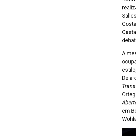
reali
Salles
Costa
Caeta
debat
A mes
ocupa
estil
Delar
Trans
Orteg
Abert
em Be
Wohla