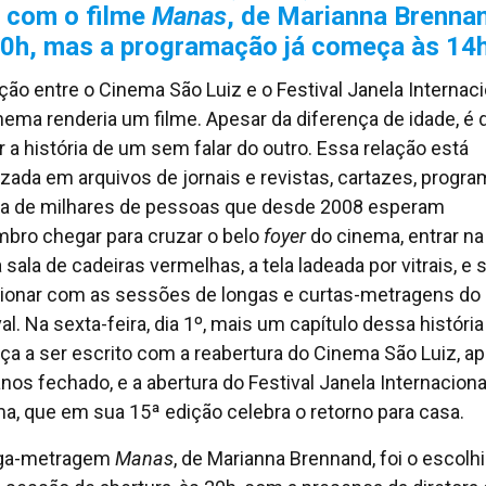
z com o filme
Manas
, de Marianna Brenna
20h, mas a programação já começa às 14
ação entre o Cinema São Luiz e o Festival Janela Internaci
nema renderia um filme. Apesar da diferença de idade, é di
r a história de um sem falar do outro. Essa relação está
izada em arquivos de jornais e revistas, cartazes, progra
da de milhares de pessoas que desde 2008 esperam
bro chegar para cruzar o belo
foyer
do cinema, entrar na
sala de cadeiras vermelhas, a tela ladeada por vitrais, e 
onar com as sessões de longas e curtas-metragens do
al. Na sexta-feira, dia 1º, mais um capítulo dessa história
a a ser escrito com a reabertura do Cinema São Luiz, a
anos fechado, e a abertura do Festival Janela Internaciona
a, que em sua 15ª edição celebra o retorno para casa.
nga-metragem
Manas
, de Marianna Brennand, foi o escolh