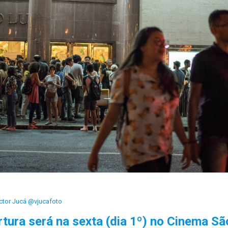
ictor Jucá @vjucafoto
tura será na sexta (dia 1º) no Cinema Sã