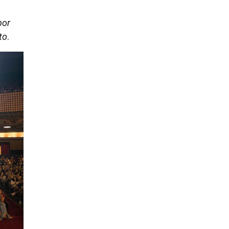
por
to
.