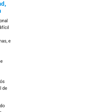
nd,
h
onal
fícil
mas, e
se
pós
l de
ido