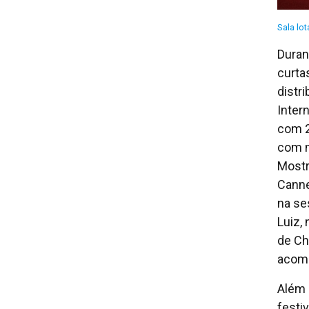
Sala lo
Duran
curta
distr
Inter
com 2
com m
Mostr
Canne
na se
Luiz,
de Ch
acomp
Além
festi