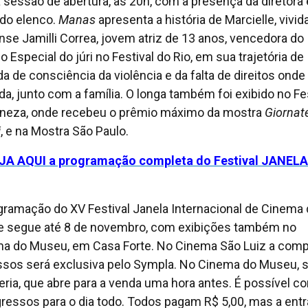
a sessão de abertura, às 20h, com a presença da diretora 
 do elenco.
Manas
apresenta a história de Marcielle, vivid
nse Jamilli Correa, jovem atriz de 13 anos, vencedora do
 Especial do júri no Festival do Rio, em sua trajetória de
a de consciência da violência e da falta de direitos onde
ida, junto com a família. O longa também foi exibido no Fe
neza, onde recebeu o prêmio máximo da mostra
Giornate
i
, e na Mostra São Paulo.
JA AQUI a programação completa do Festival JANELA
gramação do XV Festival Janela Internacional de Cinema
e segue até 8 de novembro, com exibições também no
a do Museu, em Casa Forte. No Cinema São Luiz a comp
ssos será exclusiva pelo Sympla. No Cinema do Museu, 
teria, que abre para a venda uma hora antes. É possível c
gressos para o dia todo. Todos pagam R$ 5,00, mas a ent