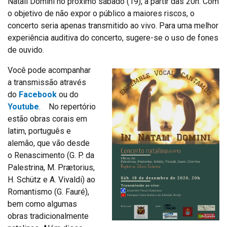
Natali Domini no próximo sábado (19), a partir das 20h. Com
o objetivo de não expor o público a maiores riscos, o
concerto seria apenas transmitido ao vivo. Para uma melhor
experiência auditiva do concerto, sugere-se o uso de fones
de ouvido.
Você pode acompanhar
a transmissão através
do
Facebook
ou do
Youtube
. No repertório
estão obras corais em
latim, português e
alemão, que vão desde
o Renascimento (G. P. da
Palestrina, M. Prætorius,
H. Schütz e A. Vivaldi) ao
Romantismo (G. Fauré),
bem como algumas
obras tradicionalmente