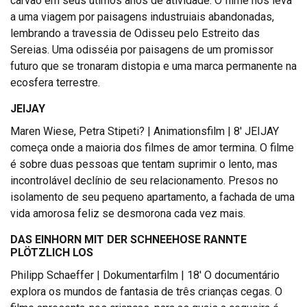
carvão em seus útimos anos de atividade. O filme nos leva
a uma viagem por paisagens industruiais abandonadas,
lembrando a travessia de Odisseu pelo Estreito das
Sereias. Uma odisséia por paisagens de um promissor
futuro que se tronaram distopia e uma marca permanente na
ecosfera terrestre.
JEIJAY
Maren Wiese, Petra Stipeti? | Animationsfilm | 8′ JEIJAY
começa onde a maioria dos filmes de amor termina. O filme
é sobre duas pessoas que tentam suprimir o lento, mas
incontrolável declínio de seu relacionamento. Presos no
isolamento de seu pequeno apartamento, a fachada de uma
vida amorosa feliz se desmorona cada vez mais.
DAS EINHORN MIT DER SCHNEEHOSE RANNTE
PLÖTZLICH LOS
Philipp Schaeffer | Dokumentarfilm | 18′ O documentário
explora os mundos de fantasia de três crianças cegas. O