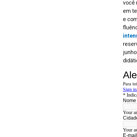
você 
em te
e com
fluên
inten
reser
junho
didáti