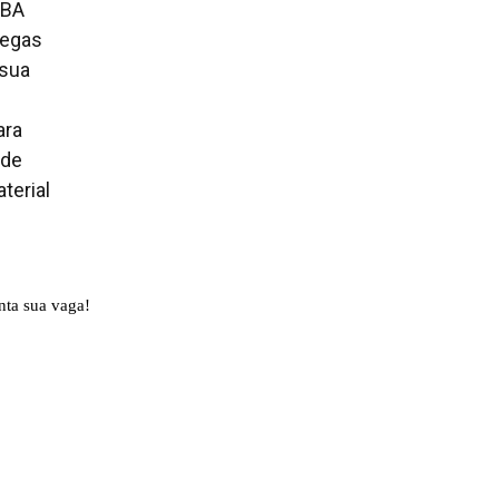
CBA
legas
 sua
ara
 de
terial