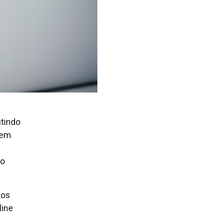
itindo
 em
co
aos
line