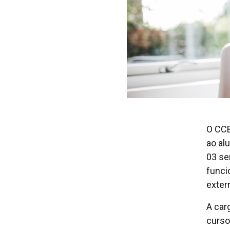
O CCB
ao al
03 se
funci
exter
A car
curso