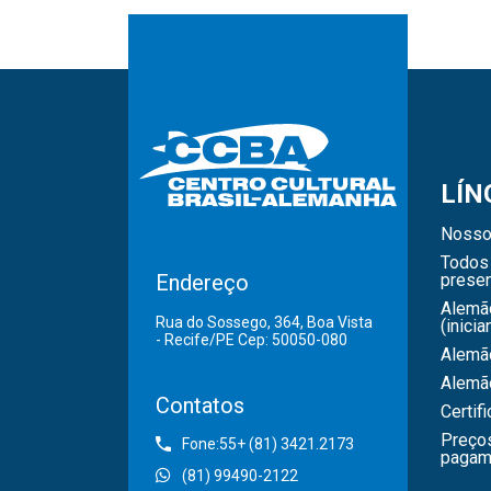
LÍN
Nosso
Todos 
Endereço
presen
Alemã
Rua do Sossego, 364, Boa Vista
(inicia
- Recife/PE Cep: 50050-080
Alemão
Alemã
Contatos
Certif
Preço
Fone:55+ (81) 3421.2173
pagam
(81) 99490-2122