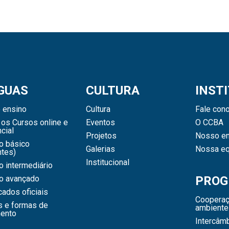
GUAS
CULTURA
INST
 ensino
Cultura
Fale con
os Cursos online e
Eventos
O CCBA
cial
Projetos
Nosso en
o básico
Galerias
Nossa eq
ntes)
Institucional
 intermediário
o avançado
PROG
icados oficiais
Cooperaç
s e formas de
ambiente
ento
Intercâm