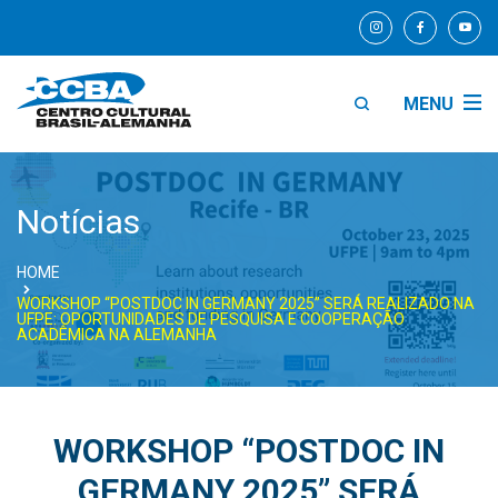
MENU
Notícias
HOME
WORKSHOP “POSTDOC IN GERMANY 2025” SERÁ REALIZADO NA
UFPE: OPORTUNIDADES DE PESQUISA E COOPERAÇÃO
ACADÊMICA NA ALEMANHA
WORKSHOP “POSTDOC IN
GERMANY 2025” SERÁ