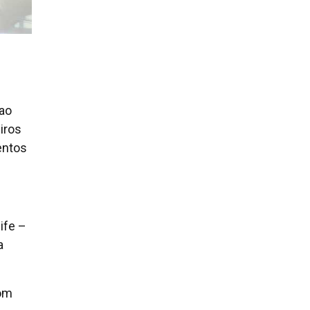
ao
eiros
entos
ife –
a
com