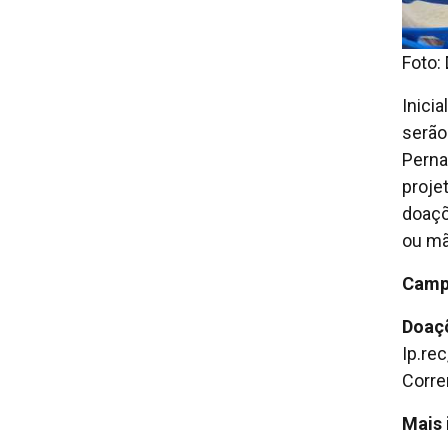
Foto:
Inici
serão
Perna
proje
doaçõ
ou mã
Camp
Doaç
Ip.re
Corre
Mais 