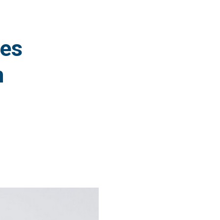
res
m