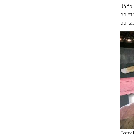
Já fo
colet
cortad
Foto: