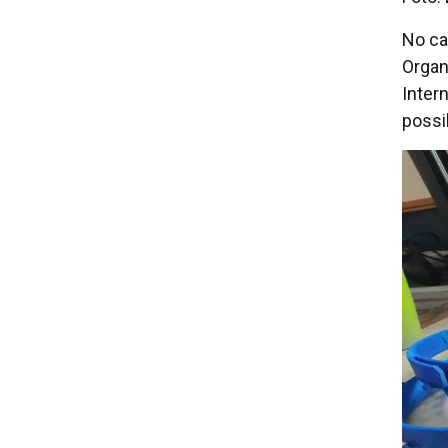
No ca
Organ
Inter
possib