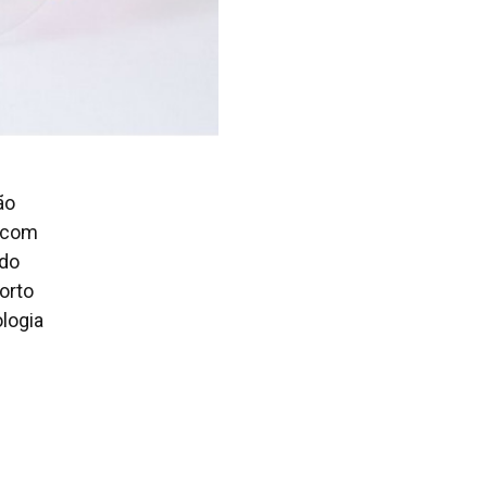
ão
s com
 do
orto
ologia