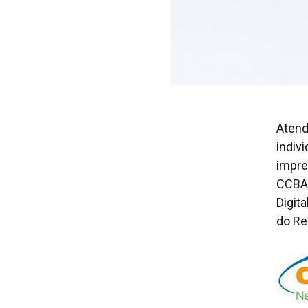
Atend
indiv
impre
CCBA,
Digit
do Rec