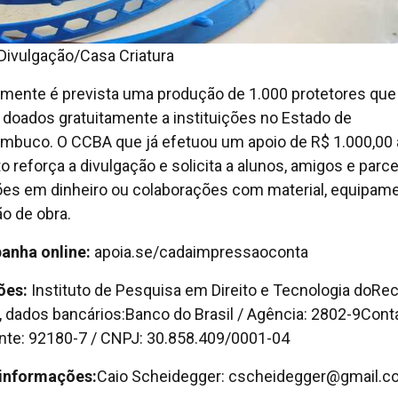
 Divulgação/Casa Criatura
almente é prevista uma produção de 1.000 protetores que
 doados gratuitamente a instituições no Estado de
mbuco. O CCBA que já efetuou um apoio de R$ 1.000,00 
to reforça a divulgação e solicita a alunos, amigos e parc
es em dinheiro ou colaborações com material, equipam
o de obra.
anha online:
apoia.se/cadaimpressaoconta
ões:
Instituto de Pesquisa em Direito e Tecnologia doRec
c, dados bancários:Banco do Brasil / Agência: 2802-9Cont
nte: 92180-7 / CNPJ: 30.858.409/0001-04
informações:
Caio Scheidegger: cscheidegger@gmail.