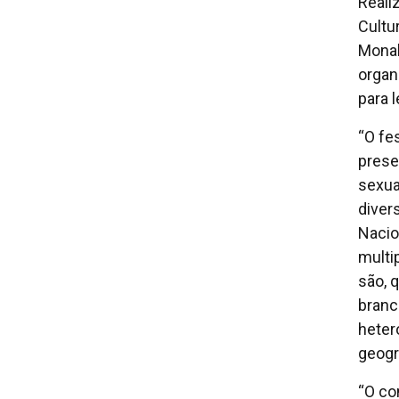
Reali
Cultu
Monal
organ
para 
“O fe
prese
sexua
diver
Nacio
multi
são, 
branc
heter
geogr
“O co