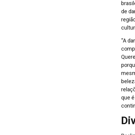
brasi
de da
regiã
cultur
“A da
compa
Quere
porqu
mesmo
belez
relaç
que é
conti
Di