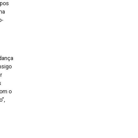
upos
 na
o-
 dança
nsigo
r
s
com o
o”,