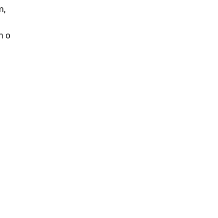
m,
m o