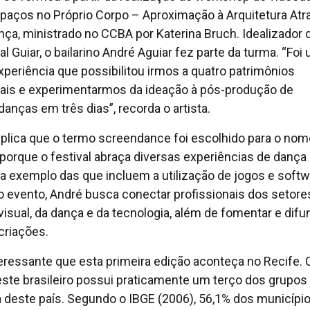
paços no Próprio Corpo – Aproximação à Arquitetura Atr
nça, ministrado no CCBA por Katerina Bruch. Idealizador 
al Guiar, o bailarino André Aguiar fez parte da turma. “Foi
experiência que possibilitou irmos a quatro patrimônios
rais e experimentarmos da ideação à pós-produção de
danças em três dias”, recorda o artista.
xplica que o termo screendance foi escolhido para o nom
 porque o festival abraça diversas experiências de danç
, a exemplo das que incluem a utilização de jogos e softw
 evento, André busca conectar profissionais dos setore
visual, da dança e da tecnologia, além de fomentar e difu
criações.
teressante que esta primeira edição aconteça no Recife. 
ste brasileiro possui praticamente um terço dos grupos
 deste país. Segundo o IBGE (2006), 56,1% dos municípi