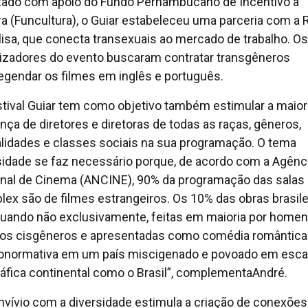
zado com apoio do Fundo Pernambucano de Incentivo à
ra (Funcultura), o Guiar estabeleceu uma parceria com a
isa, que conecta transexuais ao mercado de trabalho. Os
izadores do evento buscaram contratar transgêneros
legendar os filmes em inglês e português.
stival Guiar tem como objetivo também estimular a maior
nça de diretores e diretoras de todas as raças, gêneros,
lidades e classes sociais na sua programação. O tema
sidade se faz necessário porque, de acordo com a Agênc
nal de Cinema (ANCINE), 90% da programação das salas
plex são de filmes estrangeiros. Os 10% das obras brasile
quando não exclusivamente, feitas em maioria por home
os cisgêneros e apresentadas como comédia romântica
onormativa em um país miscigenado e povoado em esca
áfica continental como o Brasil”, complementaAndré.
nvívio com a diversidade estimula a criação de conexões