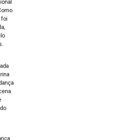
ional
 Como
foi
la,
lo
s.
gada
rina
dança
rcena
e
 do
ança