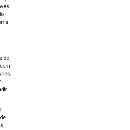
avés
do
 uma
e do
a com
ares.
s
ndir
O
 de
os