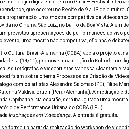
 e tecnologia digital se unem no Guiar – Festival Internac
reendance, que ocorreu no Recife de 9 a 13 de outubro.
 da programação, uma mostra competitiva de videodança 
vida no Cinema São Luiz, no bairro da Boa Vista. Além de
am previstas apresentações de performances ao vivo pe
do evento, uma mostra não competitiva, oficinas e debate
tro Cultural Brasil-Alemanha (CCBA) apoia o projeto e, na
da-feira (19/11), promove uma edição do Kulturforum li
ma. As fotógrafas e videoartistas Vanessa Alcantara e Ma
od falam sobre o tema Processos de Criação de Video
álogo com os artistas Alexandre Salomão (PE), Filipe Ma
 Katerina Valdivia Bruch (Peru/Alemanha). A mediação é d
nda Capibaribe. Na ocasião, será inaugurada uma mostra
atório de Performance Urbana do CCBA (LPU),
lada
Inspirações em Videodança
. A entrada é gratuita.
 se formou a partir da realização do workshop de videod