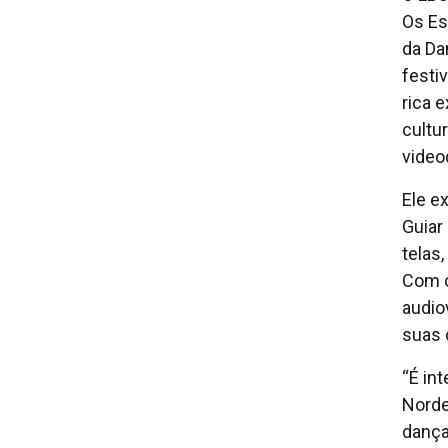
Os Es
da Da
festiv
rica 
cultu
video
Ele e
Guiar
telas
Com o
audio
suas 
“É in
Norde
dança