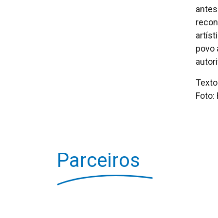
antes
recon
artís
povo 
autor
Texto
Foto:
Parceiros