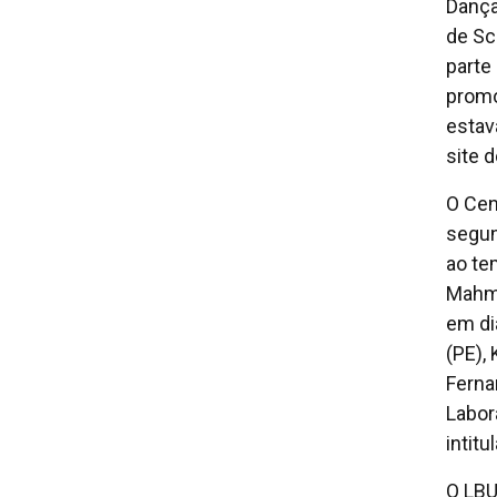
Dança
de Sc
parte
promo
estav
site 
O Cen
segun
ao te
Mahmo
em di
(PE),
Ferna
Labor
intitu
O LBU