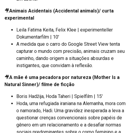
🎥
Animais Acidentais (Accidental animals)/ curta
experimental
Leila Fatima Keita, Felix Klee | experimenteller
Dokumentarfilm | 10′
A medida que o carro do Google Street View tenta
capturar o mundo com precisão, animais cruzam seu
caminho, dando origem a situações absurdas e
instigantes, que convidam à reflexão.
🎥
A mãe é uma pecadora por natureza (Mother Is a
Natural Sinner)/ filme de ficção
Boris Hadžija, Hoda Taheri | Spielfilm | 15′
Hoda, uma refugiada iraniana na Alemanha, mora com
o namorado, Hadi. Uma gravidez inesperada a leva a
questionar crenças convencionais sobre papéis de
gênero em um relacionamento e a desafiar normas
sociais predominantes sobre o corpo feminino e a