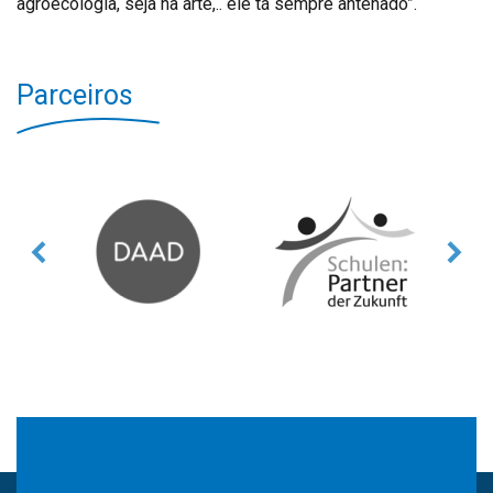
agroecologia, seja na arte,.. ele tá sempre antenado”.
Parceiros