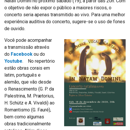
Natali Domini no próximo sábado (19), a partir das 20h. Com
o objetivo de não expor o público a maiores riscos, o
concerto seria apenas transmitido ao vivo. Para uma melhor
experiência auditiva do concerto, sugere-se o uso de fones
de ouvido.
Você pode acompanhar
a transmissão através
do
Facebook
ou do
Youtube
. No repertório
estão obras corais em
latim, português e
alemão, que vão desde
o Renascimento (G. P. da
Palestrina, M. Prætorius,
H. Schütz e A. Vivaldi) ao
Romantismo (G. Fauré),
bem como algumas
obras tradicionalmente