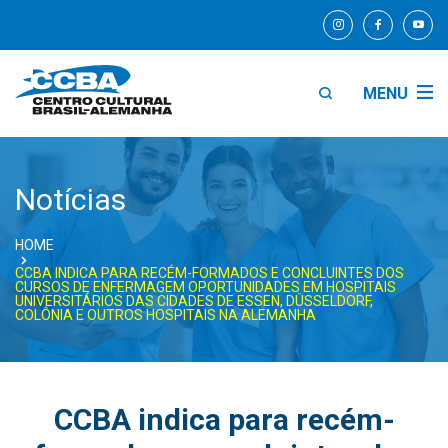
MENU
Notícias
HOME
CCBA INDICA PARA RECÉM-FORMADOS E CONCLUINTES DOS
CURSOS DE ENFERMAGEM OPORTUNIDADES EM HOSPITAIS
UNIVERSITÁRIOS DAS CIDADES DE ESSEN, DÜSSELDORF,
COLÔNIA E OUTROS HOSPITAIS NA ALEMANHA
CCBA indica para recém-