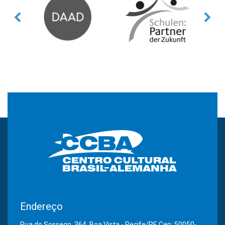
Endereço
Rua do Sossego, 364, Boa Vista - Recife/PE Cep: 50050-