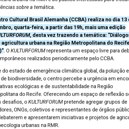
iências sobre a temática.
tro Cultural Brasil Alemanha (CCBA) realiza no dia 13
bro, quarta-feira, a partir das 19h, mais uma edição
ULTURFORUM
, desta vez trazendo a temática: “Diálogo
 agricultura urbana na Região Metropolitana do Recif
)”
. O
KULTURFORUM
representa um espaço livre para de
mporâneos realizados periodicamente pelo CCBA.
e do estado de emergência climática global, da poluição e
 de biodiversidade, o centro percebe a urgência em enco
nativas ecológicas e de sustentabilidade na Região
politana do Recife. Oferecendo um espaço de reflexão s
 desafios, o
KULTURFORUM
pretende agregar grupos de
ores, ONGs, coletivos e representantes de órgãos públi
debaterem e apresentarem iniciativas e projetos de agric
oecologia urbanas na RMR.