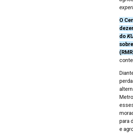
exper
O Cen
dezem
do
K
sobre
(RMR
conte
Diant
perda
alter
Metro
esses
morad
para 
e agr