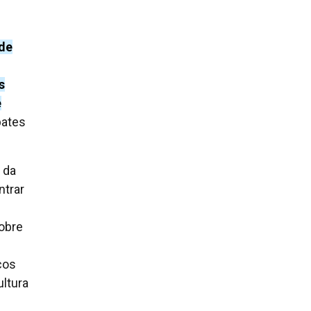
 de
s
e
bates
 da
ntrar
obre
cos
ultura