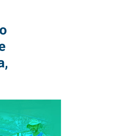
do
e
a,