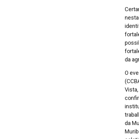
Certa
nesta
ident
forta
possi
forta
da ag
O eve
(CCBA
Vista,
confi
insti
traba
da Mu
Murib