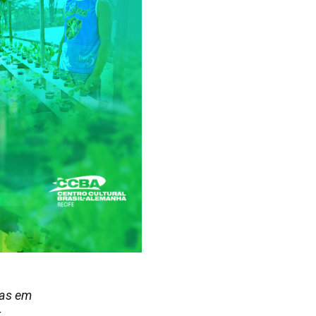
vas em
r