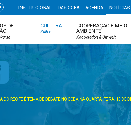
INSTITUCIONAL
DAS CCBA
AGENDA
NOTÍCIAS
OS DE
CULTURA
COOPERAÇÃO E MEIO
ÃO
AMBIENTE
Kultur
hkurse
Kooperation & Umwelt
 DO RECIFE É TEMA DE DEBATE NO CCBA NA QUARTA-FEIRA, 13 DE