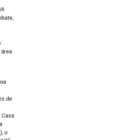
BA
ebate,
o
 área
Boa
es de
, Casa
a
, o