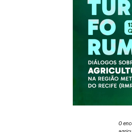
O enc
agric