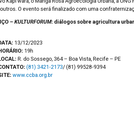
ivo Kapi’wara, o Manga Rosa Agroecologia Urbana, a ONG 
 outros. O evento será finalizado com uma confraterniza
IÇO –
KULTURFORUM
: diálogos sobre agricultura urba
DATA:
13/12/2023
HORÁRIO:
19h
LOCAL:
R. do Sossego, 364 – Boa Vista, Recife – PE
CONTATO:
(81) 3421-2173
/ (81) 99528-9394
SITE:
www.ccba.org.br