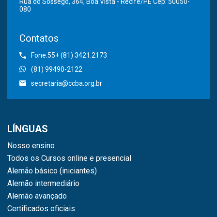
Rua do Sossego, 364, Boa Vista - Recife/PE Cep: 50050-
080
Contatos
Fone:55+ (81) 3421.2173
(81) 99490-2122
secretaria@ccba.org.br
LÍNGUAS
Nosso ensino
Todos os Cursos online e presencial
Alemão básico (iniciantes)
Alemão intermediário
Alemão avançado
Certificados oficiais