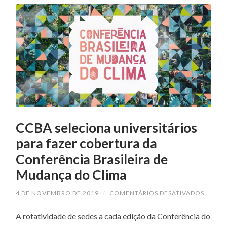
CCBA seleciona universitários
para fazer cobertura da
Conferência Brasileira de
Mudança do Clima
4 DE NOVEMBRO DE 2019
/
COMENTÁRIOS DESATIVADOS
EM
CCBA
SELEC
A rotatividade de sedes a cada edição da Conferência do
UNIVE
PARA