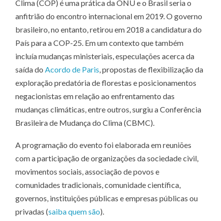
Clima (COP) é uma prática da ONU e o Brasil seria o
FAZER
COBER
anfitrião do encontro internacional em 2019. O governo
DA
CONFE
brasileiro, no entanto, retirou em 2018 a candidatura do
BRASIL
DE
País para a COP-25. Em um contexto que também
MUDA
incluía mudanças ministeriais, especulações acerca da
DO
CLIMA
saída do
Acordo de Paris
, propostas de flexibilização da
exploração predatória de florestas e posicionamentos
negacionistas em relação ao enfrentamento das
mudanças climáticas, entre outros, surgiu a Conferência
Brasileira de Mudança do Clima (CBMC).
A programação do evento foi elaborada em reuniões
com a participação de organizações da sociedade civil,
movimentos sociais, associação de povos e
comunidades tradicionais, comunidade científica,
governos, instituições públicas e empresas públicas ou
privadas (
saiba quem são
).