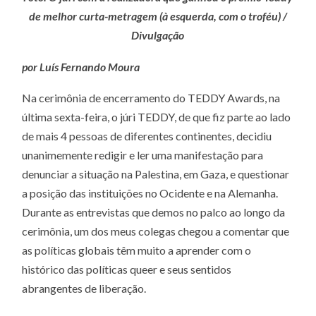
UM
de melhor curta-metragem (à esquerda, com o troféu) /
PLAYE
DO
Divulgação
CHAM
SUL
GLOB
por Luís Fernando Moura
Na cerimônia de encerramento do TEDDY Awards, na
última sexta-feira, o júri TEDDY, de que fiz parte ao lado
de mais 4 pessoas de diferentes continentes, decidiu
unanimemente redigir e ler uma manifestação para
denunciar a situação na Palestina, em Gaza, e questionar
a posição das instituições no Ocidente e na Alemanha.
Durante as entrevistas que demos no palco ao longo da
cerimônia, um dos meus colegas chegou a comentar que
as políticas globais têm muito a aprender com o
histórico das políticas queer e seus sentidos
abrangentes de liberação.