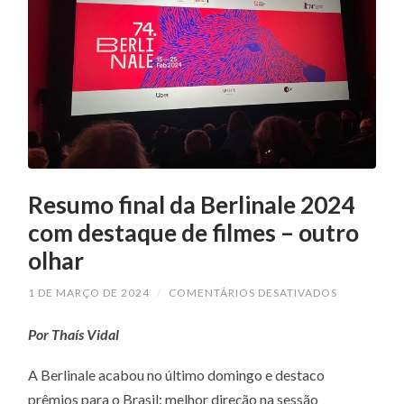
Resumo final da Berlinale 2024
com destaque de filmes – outro
olhar
EM
1 DE MARÇO DE 2024
/
COMENTÁRIOS DESATIVADOS
RESUMO
FINAL
Por Thaís Vidal
DA
BERLINALE
2024
A Berlinale acabou no último domingo e destaco
COM
DESTAQUE
prêmios para o Brasil: melhor direção na sessão
DE