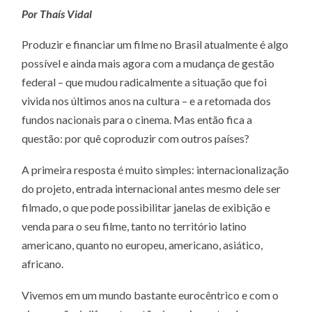
–
Por Thaís Vidal
EURO
FILM
MARK
Produzir e financiar um filme no Brasil atualmente é algo
E
A
possível e ainda mais agora com a mudança de gestão
BUSC
PELA
federal – que mudou radicalmente a situação que foi
COPR
vivida nos últimos anos na cultura – e a retomada dos
fundos nacionais para o cinema. Mas então fica a
questão: por quê coproduzir com outros países?
A primeira resposta é muito simples: internacionalização
do projeto, entrada internacional antes mesmo dele ser
filmado, o que pode possibilitar janelas de exibição e
venda para o seu filme, tanto no território latino
americano, quanto no europeu, americano, asiático,
africano.
Vivemos em um mundo bastante eurocêntrico e com o