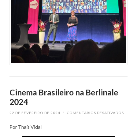
Cinema Brasileiro na Berlinale
2024
EM
22 DE FEVEREIRO DE 2024
/
COMENTÁRIOS DESATIVADOS
CINEM
BRASI
Por Thaís Vidal
NA
BERLI
2024