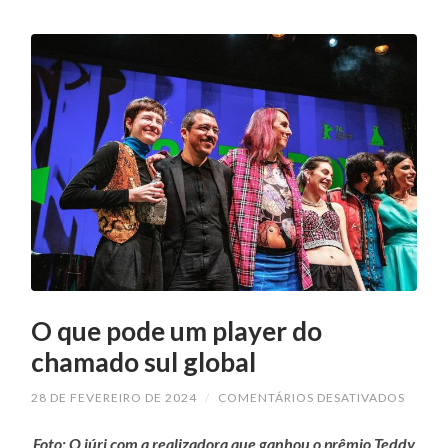
O que pode um player do
chamado sul global
EM
28 DE FEVEREIRO DE 2024
/
COMENTÁRIOS DESATIVADOS
O
QUE
Foto: O júri com a realizadora que ganhou o prêmio Teddy
PODE