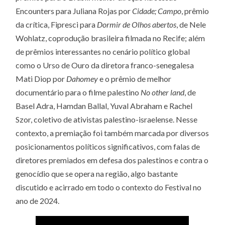
FILMES
Encounters para Juliana Rojas por
Cidade; Campo
, prêmio
–
OUTRO
da crítica, Fipresci para
Dormir de Olhos abertos
, de Nele
OLHAR
Wohlatz, coprodução brasileira filmada no Recife; além
de prêmios interessantes no cenário político global
como o Urso de Ouro da diretora franco-senegalesa
Mati Diop por
Dahomey
e o prêmio de melhor
documentário para o filme palestino
No other land
, de
Basel Adra, Hamdan Ballal, Yuval Abraham e Rachel
Szor, coletivo de ativistas palestino-israelense. Nesse
contexto, a premiação foi também marcada por diversos
posicionamentos políticos significativos, com falas de
diretores premiados em defesa dos palestinos e contra o
genocídio que se opera na região, algo bastante
discutido e acirrado em todo o contexto do Festival no
ano de 2024.