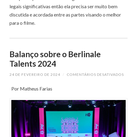
legais significativas então ela precisa ser muito bem
discutida e acordada entre as partes visando o melhor
para o filme.
Balanço sobre o Berlinale
Talents 2024
EM
24 DE FEVEREIRO DE 2024
/
COMENTÁRIOS DESATIVADOS
BALA
SOBRE
Por Matheus Farias
O
BERLI
TALEN
2024