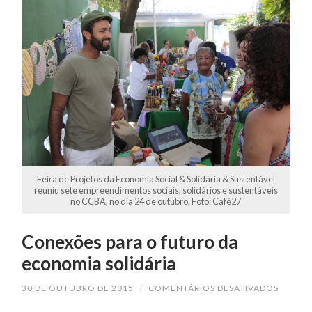
Feira de Projetos da Economia Social & Solidária & Sustentável
reuniu sete empreendimentos sociais, solidários e sustentáveis
no CCBA, no dia 24 de outubro. Foto: Café27
Conexões para o futuro da
economia solidária
30 DE OUTUBRO DE 2015
/
COMENTÁRIOS DESATIVADOS
EM
CONEX
PARA