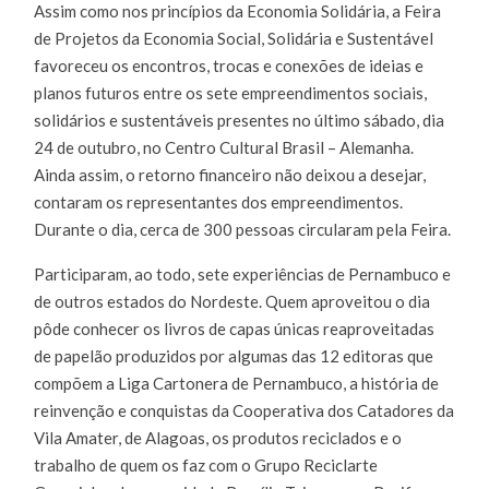
Assim como nos princípios da Economia Solidária, a Feira
O
FUTUR
de Projetos da Economia Social, Solidária e Sustentável
DA
ECONO
favoreceu os encontros, trocas e conexões de ideias e
SOLIDÁ
planos futuros entre os sete empreendimentos sociais,
solidários e sustentáveis presentes no último sábado, dia
24 de outubro, no Centro Cultural Brasil – Alemanha.
Ainda assim, o retorno financeiro não deixou a desejar,
contaram os representantes dos empreendimentos.
Durante o dia, cerca de 300 pessoas circularam pela Feira.
Participaram, ao todo, sete experiências de Pernambuco e
de outros estados do Nordeste. Quem aproveitou o dia
pôde conhecer os livros de capas únicas reaproveitadas
de papelão produzidos por algumas das 12 editoras que
compõem a Liga Cartonera de Pernambuco, a história de
reinvenção e conquistas da Cooperativa dos Catadores da
Vila Amater, de Alagoas, os produtos reciclados e o
trabalho de quem os faz com o Grupo Reciclarte