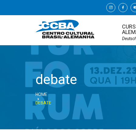
CURS
ALEM
Deutsc
debate
HOME
DEBATE